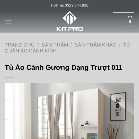
Chuyển
Hotline: 0329.344.838
đến
nội
0
dung
TRANG CHỦ
/
SẢN PHẨM
/
SẢN PHẨM KHÁC
/
TỦ
QUẦN ÁO CÁNH KÍNH
Tủ Áo Cánh Gương Dạng Trượt 011