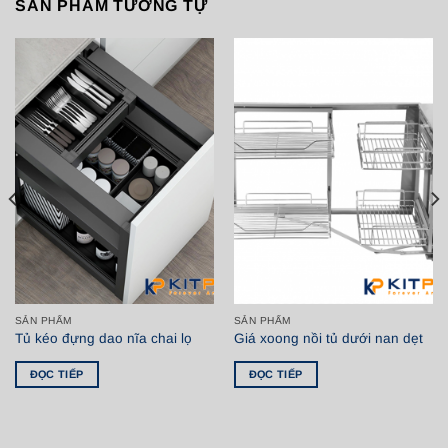
SẢN PHẨM TƯƠNG TỰ
SẢN PHẨM
SẢN PHẨM
Tủ kéo đựng dao nĩa chai lọ
Giá xoong nồi tủ dưới nan dẹt
ĐỌC TIẾP
ĐỌC TIẾP