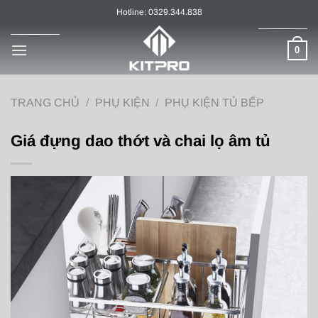
Chuyển
Hotline: 0329.344.838
đến
nội
0
dung
TRANG CHỦ
/
PHỤ KIỆN
/
PHỤ KIỆN TỦ BẾP
Giá đựng dao thớt và chai lọ âm tủ