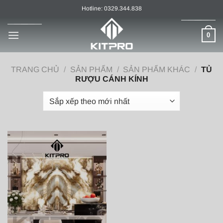
Chuyển
Hotline: 0329.344.838
đến
nội
0
dung
TRANG CHỦ
/
SẢN PHẨM
/
SẢN PHẨM KHÁC
/
TỦ
RƯỢU CÁNH KÍNH