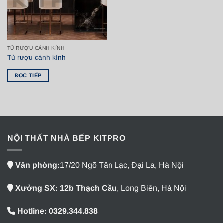
TỦ RƯỢU CÁNH KÍNH
Tủ rượu cánh kính
ĐỌC TIẾP
NỘI THẤT NHÀ BẾP KITPRO
Văn phòng:
17/20 Ngõ Tân Lạc, Đại La, Hà Nội
Xưởng SX: 12b Thạch Cầu
, Long Biên, Hà Nội
Hotline: 0329.344.838