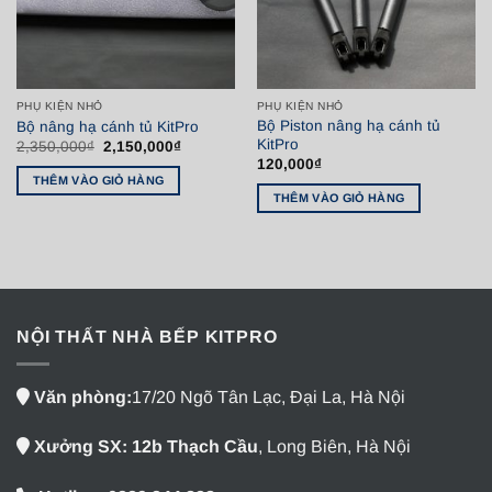
PHỤ KIỆN NHỎ
PHỤ KIỆN NHỎ
Bộ Piston nâng hạ cánh tủ
Bộ nâng hạ cánh tủ KitPro
KitPro
Giá
Giá
2,350,000
₫
2,150,000
₫
gốc
hiện
120,000
₫
là:
tại
THÊM VÀO GIỎ HÀNG
2,350,000₫.
là:
THÊM VÀO GIỎ HÀNG
2,150,000₫.
NỘI THẤT NHÀ BẾP KITPRO
Văn phòng:
17/20 Ngõ Tân Lạc, Đại La, Hà Nội
Xưởng SX: 12b Thạch Cầu
, Long Biên, Hà Nội