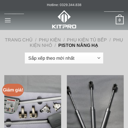
Chuyển
Hotline: 0329.344.838
đến
nội
0
dung
TRANG CHỦ
/
PHỤ KIỆN
/
PHỤ KIỆN TỦ BẾP
/
PHỤ
KIỆN NHỎ
/
PISTON NÂNG HẠ
Giảm giá!