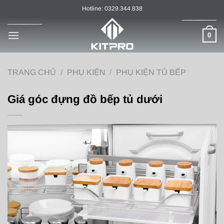
Chuyển
Hotline: 0329.344.838
đến
nội
0
dung
TRANG CHỦ
/
PHỤ KIỆN
/
PHỤ KIỆN TỦ BẾP
Giá góc đựng đồ bếp tủ dưới