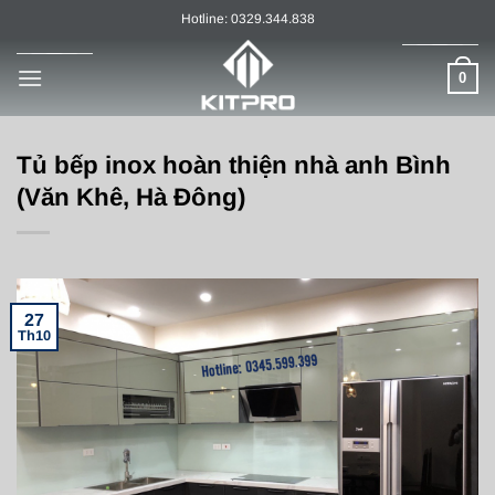
Chuyển
Hotline: 0329.344.838
đến
nội
0
dung
Tủ bếp inox hoàn thiện nhà anh Bình
(Văn Khê, Hà Đông)
27
Th10