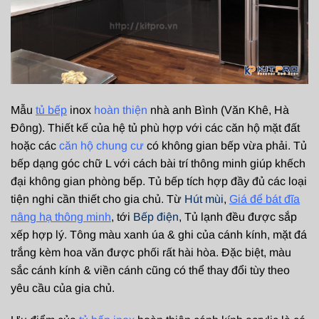
Mẫu
tủ bếp
inox
hoàn thiện
nhà anh Bình (Văn Khê, Hà
Đông). Thiết kế của hệ tủ phù hợp với các căn hộ mặt đất
hoặc các
căn hộ chung cư
có không gian bếp vừa phải. Tủ
bếp dạng góc chữ L với cách bài trí thông minh giúp khếch
đại không gian phòng bếp. Tủ bếp tích hợp đầy đủ các loại
tiện nghi cần thiết cho gia chủ. Từ
Hút mùi
,
Giá để bát đĩa
nâng hạ thông minh
, tới
Bếp điện
, Tủ lạnh đều được sắp
xếp hợp lý. Tông màu xanh úa & ghi của cánh kính, mặt đá
trắng kèm hoa văn được phối rất hài hòa. Đặc biệt, màu
sắc cánh kính & viền cánh cũng có thể thay đổi tùy theo
yêu cầu của gia chủ.