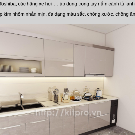
shiba, các hãng xe hơi,… áp dụng trong tay nắm cánh tủ lạnh, c
kim nhôm nhẵn mịn, đa dạng màu sắc, chống xước, chống ăn m