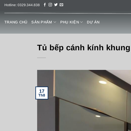
Chuyển
Hotline: 0329.344.838
đến
nội
TRANG CHỦ
SẢN PHẨM
PHỤ KIỆN
DỰ ÁN
dung
Tủ bếp cánh kính khung
17
Th8