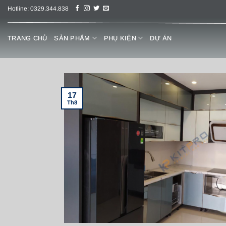
Chuyển
Hotline: 0329.344.838
đến
nội
TRANG CHỦ
SẢN PHẨM
PHỤ KIỆN
DỰ ÁN
dung
17
Th8