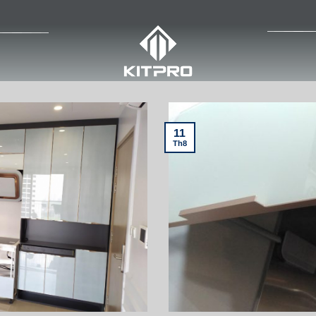
11
Th8