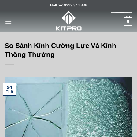
Chuyển
Hotline: 0329.344.838
đến
nội
0
dung
So Sánh Kính Cường Lực Và Kính
Thông Thường
24
Th9