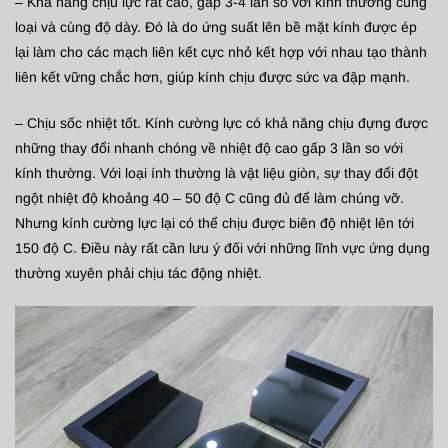
– Khả năng chịu lực rất cao, gấp 3-4 lần so với kính thường cùng
loại và cùng độ dày. Đó là do ứng suất lên bề mặt kính được ép
lại làm cho các mạch liên kết cực nhỏ kết hợp với nhau tạo thành
liên kết vững chắc hơn, giúp kính chịu được sức va đập mạnh.
– Chịu sốc nhiệt tốt. Kính cường lực có khả năng chịu đựng được
những thay đổi nhanh chóng về nhiệt độ cao gấp 3 lần so với
kính thường. Với loại ính thường là vật liệu giòn, sự thay đổi đột
ngột nhiệt độ khoảng 40 – 50 độ C cũng đủ để làm chúng vỡ.
Nhưng kính cường lực lại có thể chịu được biên độ nhiệt lên tới
150 độ C. Điều này rất cần lưu ý đối với những lĩnh vực ứng dụng
thường xuyên phải chịu tác động nhiệt.