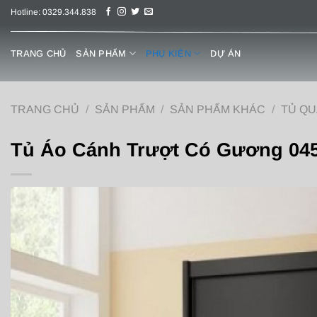
Chuyển
Hotline: 0329.344.838
đến
nội
TRANG CHỦ
SẢN PHẨM
PHỤ KIỆN
DỰ ÁN
dung
TRANG CHỦ
/
SẢN PHẨM
/
SẢN PHẨM KHÁC
/
TỦ QU
Tủ Áo Cánh Trượt Có Gương 04