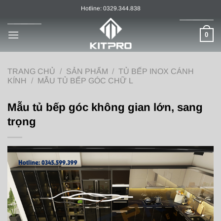
Chuyển
Hotline: 0329.344.838
đến
nội
0
dung
TRANG CHỦ
/
SẢN PHẨM
/
TỦ BẾP INOX CÁNH
KÍNH
/
MẪU TỦ BẾP GÓC CHỮ L
Mẫu tủ bếp góc không gian lớn, sang
trọng