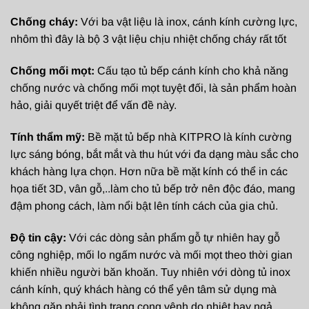
Chống cháy:
Với ba vật liệu là inox, cánh kính cường lực,
nhôm thì đây là bộ 3 vật liệu chịu nhiệt chống cháy rất tốt
Chống mối mọt:
Cấu tạo tủ bếp cánh kính cho khả năng
chống nước và chống mối mọt tuyệt đối, là sản phẩm hoàn
hảo, giải quyết triệt để vấn đề này.
Tính thẩm mỹ:
Bề mặt tủ bếp nhà KITPRO là kính cường
lực sáng bóng, bắt mắt và thu hút với đa dạng màu sắc cho
khách hàng lựa chọn. Hơn nữa bề mặt kính có thể in các
họa tiết 3D, vân gỗ,..làm cho tủ bếp trở nên độc đáo, mang
đậm phong cách, làm nổi bật lên tính cách của gia chủ.
Độ tin cậy:
Với các dòng sản phẩm gỗ tự nhiên hay gỗ
công nghiệp, mối lo ngấm nước và mối mọt theo thời gian
khiến nhiều người băn khoăn. Tuy nhiên với dòng tủ inox
cánh kính, quý khách hàng có thể yên tâm sử dụng mà
không gặp phải tình trạng cong vênh do nhiệt hay ngả