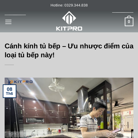
Chuyển
Hotline: 0329.344.838
đến
nội
0
dung
Cánh kính tủ bếp – Ưu nhược điểm của
loại tủ bếp này!
08
Th6