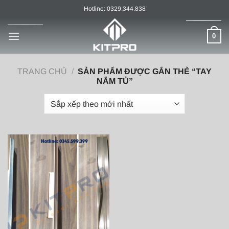
Chuyển
Hotline: 0329.344.838
đến
nội
0
dung
TRANG CHỦ
/
SẢN PHẨM ĐƯỢC GẮN THẺ “TAY
NẮM TỦ”