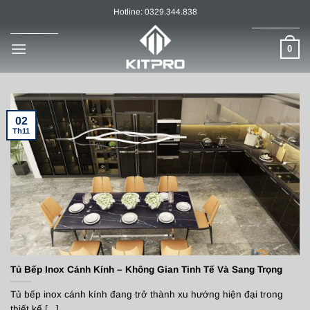
Chuyển
Hotline: 0329.344.838
đến
nội
0
dung
02
Th11
Tủ Bếp Inox Cánh Kính – Không Gian Tinh Tế Và Sang Trọng
Tủ bếp inox cánh kính đang trở thành xu hướng hiện đại trong
thiết kế [...]