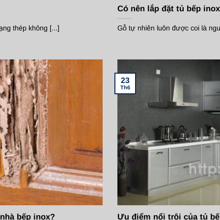
Có nên lắp đặt tủ bếp ino
ạng thép không [...]
Gỗ tự nhiên luôn được coi là nguy
23
Th6
 nhà bếp inox?
Ưu điểm nổi trội của tủ bế