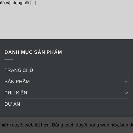
ồ vật dụng nội [...]
DANH MỤC SẢN PHẨM
TRANG CHỦ
SẢN PHẨM
PHỤ KIỆN
DỰ ÁN
hiệm duyệt web tốt hơn. Bằng cách duyệt trang web này, bạn đồ