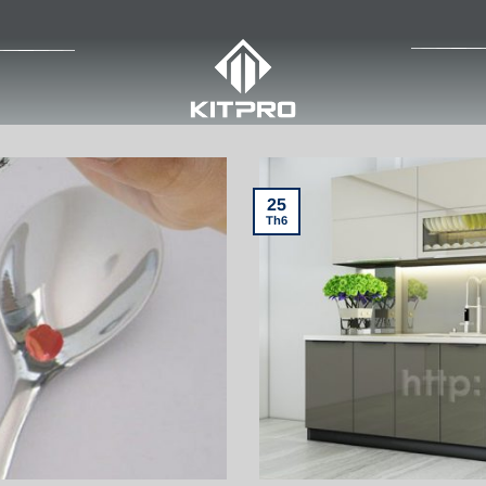
25
Th6