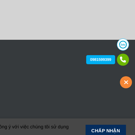
0981599399
ng ý với việc chúng tôi sử dụng
CHẤP NHẬN