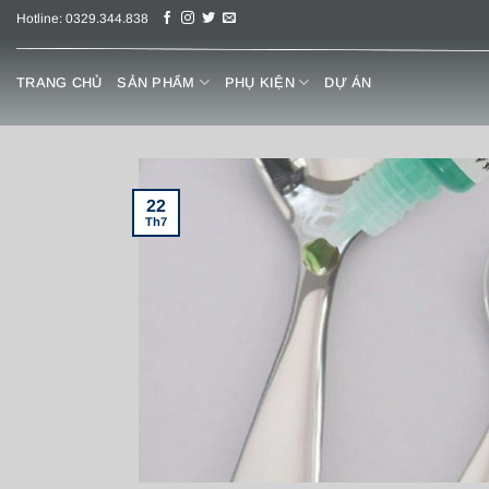
Chuyển
Hotline: 0329.344.838
đến
nội
TRANG CHỦ
SẢN PHẨM
PHỤ KIỆN
DỰ ÁN
dung
22
Th7