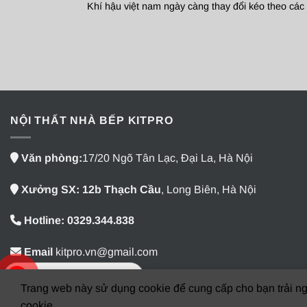
Khí hậu việt nam ngày càng thay đổi kéo theo các đ
NỘI THẤT NHÀ BẾP KITPRO
Văn phòng:
17/20 Ngõ Tân Lạc, Đại La, Hà Nội
Xưởng SX: 12b Thạch Cầu
, Long Biên, Hà Nội
Hotline: 0329.344.838
Email
kitpro.vn@gmail.com
0981.599.399
Trang web này sử dụng cookie để cung cấp cho bạn trải ng
cookie.
Copyright 2026 ©
kitpro.vn