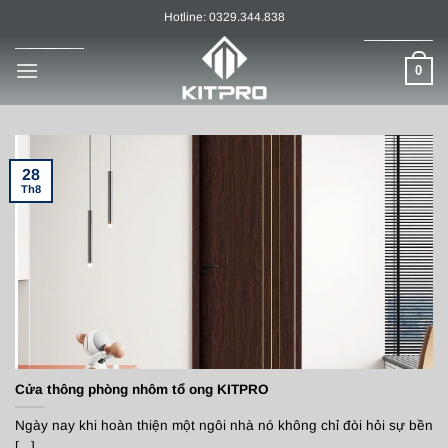
Chuyển
Hotline: 0329.344.838
đến
nội
0
dung
28
Th8
Cửa thông phòng nhôm tổ ong KITPRO
Ngày nay khi hoàn thiện một ngôi nhà nó không chỉ đòi hỏi sự bền
[...]