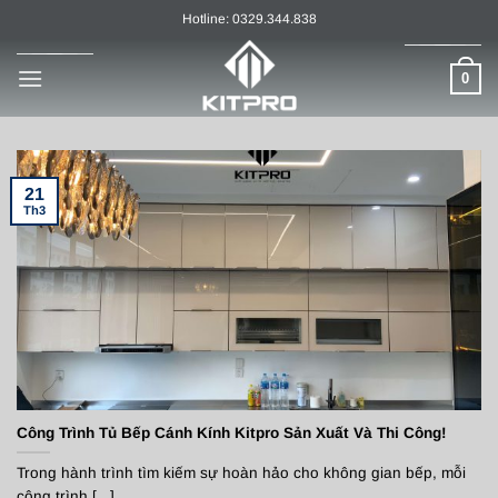
Chuyển
Hotline: 0329.344.838
đến
nội
0
dung
21
Th3
Công Trình Tủ Bếp Cánh Kính Kitpro Sản Xuất Và Thi Công!
Trong hành trình tìm kiếm sự hoàn hảo cho không gian bếp, mỗi
công trình [...]