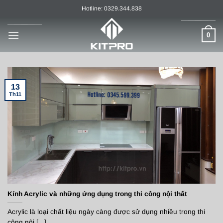
Chuyển
Hotline: 0329.344.838
đến
nội
0
dung
13
Th11
Kính Acrylic và những ứng dụng trong thi công nội thất
Acrylic là loại chất liệu ngày càng được sử dụng nhiều trong thi
công nội [...]