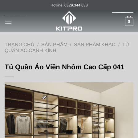
Chuyển
Hotline: 0329.344.838
đến
nội
0
dung
TRANG CHỦ
/
SẢN PHẨM
/
SẢN PHẨM KHÁC
/
TỦ
QUẦN ÁO CÁNH KÍNH
Tủ Quần Áo Viền Nhôm Cao Cấp 041