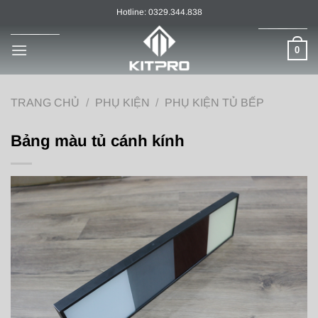
Chuyển
Hotline: 0329.344.838
đến
nội
0
dung
TRANG CHỦ
/
PHỤ KIỆN
/
PHỤ KIỆN TỦ BẾP
Bảng màu tủ cánh kính