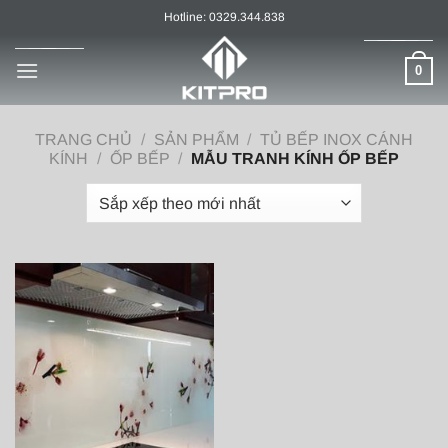
Chuyển
Hotline: 0329.344.838
đến
nội
0
dung
TRANG CHỦ
/
SẢN PHẨM
/
TỦ BẾP INOX CÁNH
KÍNH
/
ỐP BẾP
/
MẪU TRANH KÍNH ỐP BẾP