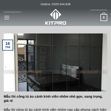
Chuyển
Hotline: 0329.344.838
đến
nội
0
dung
16
Th6
Mẫu thi công tủ áo cánh kính viền nhôm nhỏ gọn, sang trọng,
giá rẻ
Mẫu thi công tủ áo cánh kính viền nhôm cao cấp phong cách hiện